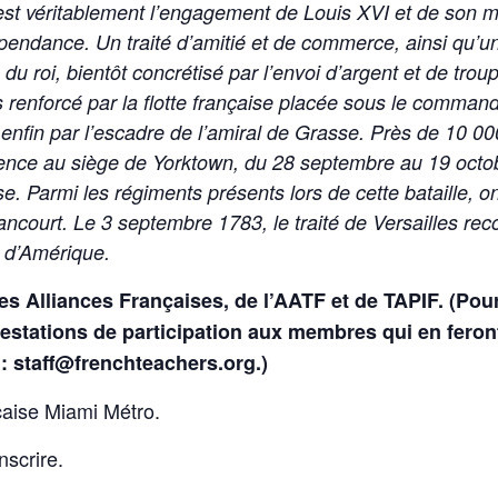
 C’est véritablement l’engagement de Louis XVI et de son 
endance. Un traité d’amitié et de commerce, ainsi qu’un t
u roi, bientôt concrétisé par l’envoi d’argent et de troup
ors renforcé par la flotte française placée sous le comman
fin par l’escadre de l’amiral de Grasse. Près de 10 000 
nce au siège de Yorktown, du 28 septembre au 19 octob
ise. Parmi les régiments présents lors de cette bataille, 
ancourt. Le 3 septembre 1783, le traité de Versailles re
s d’Amérique.
s Alliances Françaises, de l’AATF et de TAPIF. (Pou
estations de participation aux membres qui en feron
 : staff@frenchteachers.org.)
çaise Miami Métro.
nscrire.