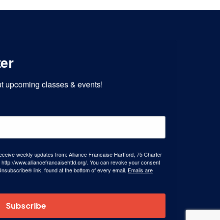
ter
out upcoming classes & events!
receive weekly updates from: Alliance Francaise Hartford, 75 Charter
 http://www.alliancefrancaisehtfd.org/. You can revoke your consent
Unsubscribe® link, found at the bottom of every email.
Emails are
Subscribe