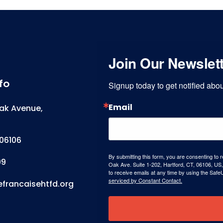
Join Our Newslet
fo
Signup today to get notified ab
Email
ak Avenue,
06106
By submitting this form, you are consenting to 
99
Oak Ave. Suite 1-202, Hartford, CT, 06106, US,
to receive emails at any time by using the Safe
serviced by Constant Contact.
efrancaisehtfd.org