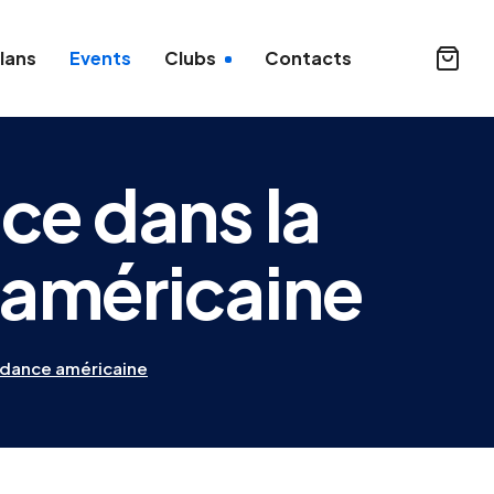
lans
Events
Clubs
Contacts
nce dans la
 américaine
endance américaine