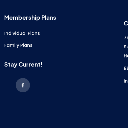
Membership Plans
C
Individual Plans
7
Family Plans
S
H
Stay Current!
8
i